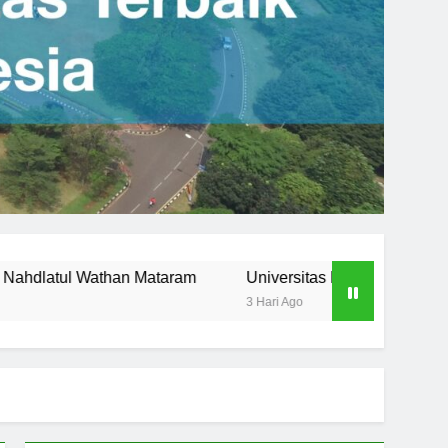
aram
Universitas Bojonegoro: Panduan Komprehensif B
3 Hari Ago