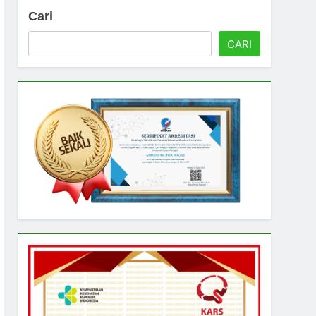
Cari
CARI