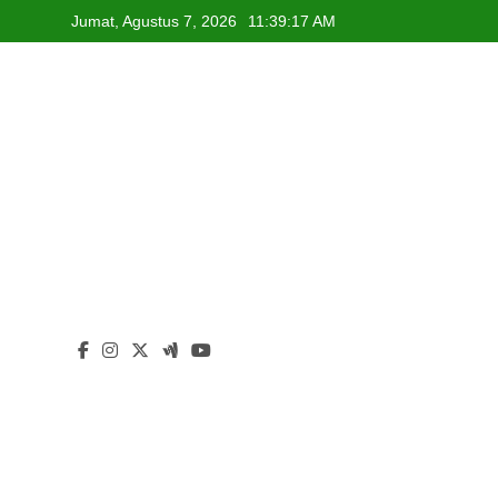
Skip
Jumat, Agustus 7, 2026
11:39:19 AM
to
content