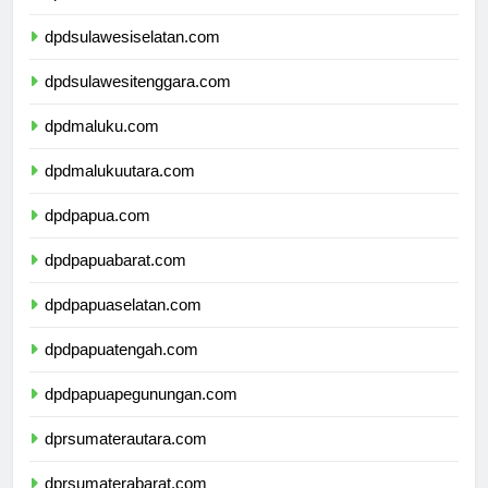
dpdsulawesibarat.com
dpdsulawesiselatan.com
dpdsulawesitenggara.com
dpdmaluku.com
dpdmalukuutara.com
dpdpapua.com
dpdpapuabarat.com
dpdpapuaselatan.com
dpdpapuatengah.com
dpdpapuapegunungan.com
dprsumaterautara.com