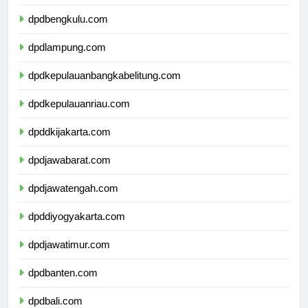
dpdsumateraselatan.com
dpdbengkulu.com
dpdlampung.com
dpdkepulauanbangkabelitung.com
dpdkepulauanriau.com
dpddkijakarta.com
dpdjawabarat.com
dpdjawatengah.com
dpddiyogyakarta.com
dpdjawatimur.com
dpdbanten.com