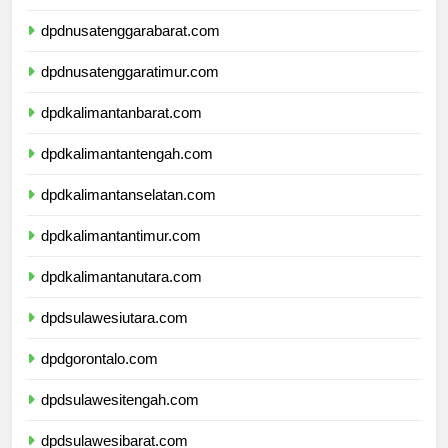
dpdbali.com
dpdnusatenggarabarat.com
dpdnusatenggaratimur.com
dpdkalimantanbarat.com
dpdkalimantantengah.com
dpdkalimantanselatan.com
dpdkalimantantimur.com
dpdkalimantanutara.com
dpdsulawesiutara.com
dpdgorontalo.com
dpdsulawesitengah.com