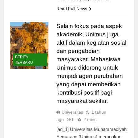
pendidikan yang bermutu…
Read Full News
Selain fokus pada aspek
akademik, Unimus juga
aktif dalam kegiatan sosial
dan pengabdian
BERITA
masyarakat. Mahasiswa
TERBARU
Unimus didorong untuk
menjadi agen perubahan
yang dapat memberikan
kontribusi positif bagi
masyarakat sekitar.
Universitas
1 tahun
ago
0
2 mins
[ad_1] Universitas Muhammadiyah