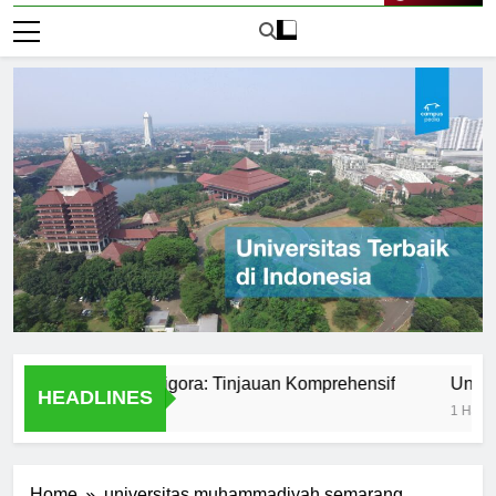
Live Now
iversitas Bumigora: Tinjauan Komprehensif
Universitas
HEADLINES
1 Hari Ago