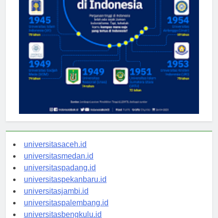
universitasaceh.id
universitasmedan.id
universitaspadang.id
universitaspekanbaru.id
universitasjambi.id
universitaspalembang.id