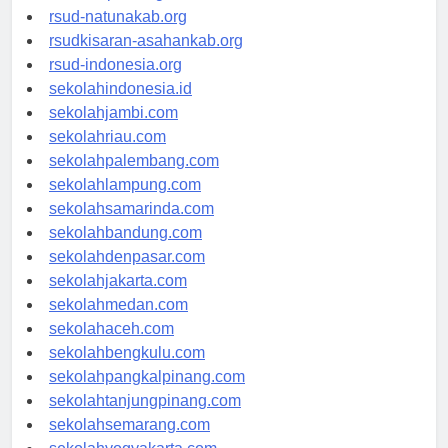
rsud-ntbprov.org
rsud-natunakab.org
rsudkisaran-asahankab.org
rsud-indonesia.org
sekolahindonesia.id
sekolahjambi.com
sekolahriau.com
sekolahpalembang.com
sekolahlampung.com
sekolahsamarinda.com
sekolahbandung.com
sekolahdenpasar.com
sekolahjakarta.com
sekolahmedan.com
sekolahaceh.com
sekolahbengkulu.com
sekolahpangkalpinang.com
sekolahtanjungpinang.com
sekolahsemarang.com