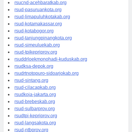
rsud-tangerangkota.org
rsucnd-acehbaratkab.org
rsud-pasuruankota.org
rsud-limapuluhkotakab.org
rsud-kotamakassar.org
rsud-kotabogor.org
rsud-tanjungpinangkota.org
rsud-simeuluekab.org
rsud-tpikepriprov.org
rsuddrloekmonohadi-kuduskab.org
rsudksa-depok.org
rsudrtnotopuro-sidoarjokab.org
rsud-sintang.org
rsud-cilacapkab.org
rsudkoja-jakarta.org
rsud-brebeskab.org
rsud-sulbarprov.org
rsudtpi-kepriprov.org
rsud-langsakota.org