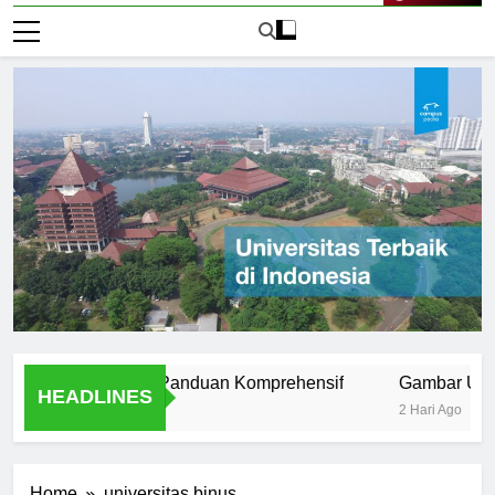
Live Now
iversitas ISI: Panduan Komprehensif
Gambar Universita
HEADLINES
2 Hari Ago