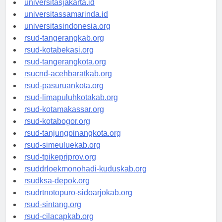
universitasjakarta.id
universitassamarinda.id
universitasindonesia.org
rsud-tangerangkab.org
rsud-kotabekasi.org
rsud-tangerangkota.org
rsucnd-acehbaratkab.org
rsud-pasuruankota.org
rsud-limapuluhkotakab.org
rsud-kotamakassar.org
rsud-kotabogor.org
rsud-tanjungpinangkota.org
rsud-simeuluekab.org
rsud-tpikepriprov.org
rsuddrloekmonohadi-kuduskab.org
rsudksa-depok.org
rsudrtnotopuro-sidoarjokab.org
rsud-sintang.org