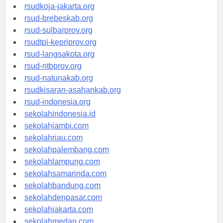
rsud-cilacapkab.org
rsudkoja-jakarta.org
rsud-brebeskab.org
rsud-sulbarprov.org
rsudtpi-kepriprov.org
rsud-langsakota.org
rsud-ntbprov.org
rsud-natunakab.org
rsudkisaran-asahankab.org
rsud-indonesia.org
sekolahindonesia.id
sekolahjambi.com
sekolahriau.com
sekolahpalembang.com
sekolahlampung.com
sekolahsamarinda.com
sekolahbandung.com
sekolahdenpasar.com
sekolahjakarta.com