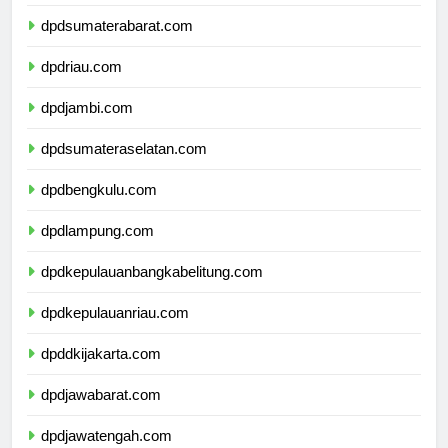
dpdsumaterautara.com
dpdsumaterabarat.com
dpdriau.com
dpdjambi.com
dpdsumateraselatan.com
dpdbengkulu.com
dpdlampung.com
dpdkepulauanbangkabelitung.com
dpdkepulauanriau.com
dpddkijakarta.com
dpdjawabarat.com