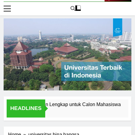
Live Now
di Aceh: Panduan Lengkap untuk Calon Mahasiswa
Menjel
HEADLINES
1 Hari 