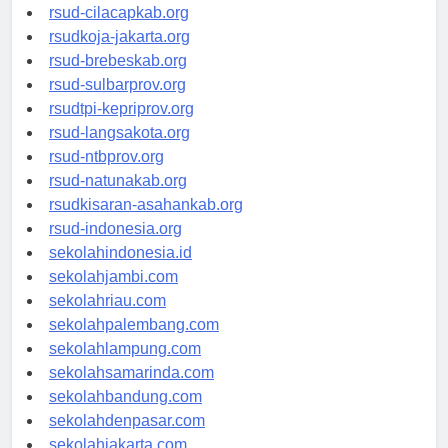
rsud-sintang.org
rsud-cilacapkab.org
rsudkoja-jakarta.org
rsud-brebeskab.org
rsud-sulbarprov.org
rsudtpi-kepriprov.org
rsud-langsakota.org
rsud-ntbprov.org
rsud-natunakab.org
rsudkisaran-asahankab.org
rsud-indonesia.org
sekolahindonesia.id
sekolahjambi.com
sekolahriau.com
sekolahpalembang.com
sekolahlampung.com
sekolahsamarinda.com
sekolahbandung.com
sekolahdenpasar.com