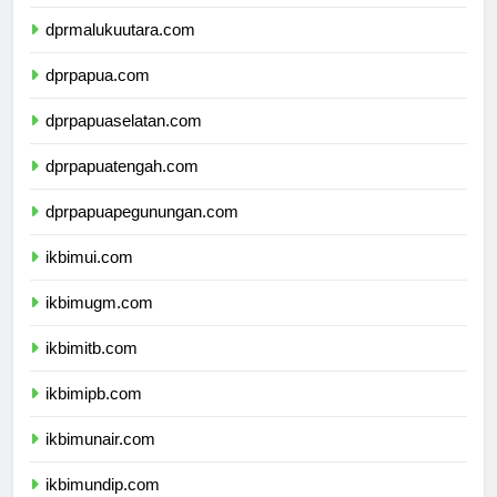
dprmaluku.com
dprmalukuutara.com
dprpapua.com
dprpapuaselatan.com
dprpapuatengah.com
dprpapuapegunungan.com
ikbimui.com
ikbimugm.com
ikbimitb.com
ikbimipb.com
ikbimunair.com