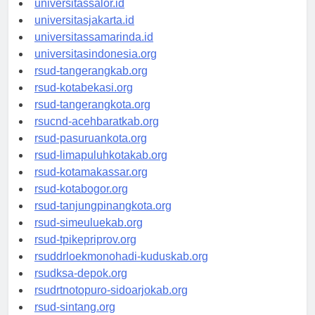
universitassalor.id
universitasjakarta.id
universitassamarinda.id
universitasindonesia.org
rsud-tangerangkab.org
rsud-kotabekasi.org
rsud-tangerangkota.org
rsucnd-acehbaratkab.org
rsud-pasuruankota.org
rsud-limapuluhkotakab.org
rsud-kotamakassar.org
rsud-kotabogor.org
rsud-tanjungpinangkota.org
rsud-simeuluekab.org
rsud-tpikepriprov.org
rsuddrloekmonohadi-kuduskab.org
rsudksa-depok.org
rsudrtnotopuro-sidoarjokab.org